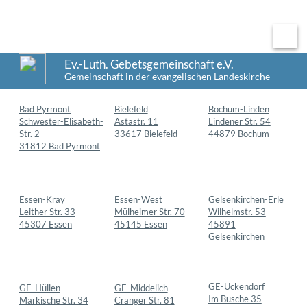
Menü
Ev.-Luth. Gebetsgemeinschaft e.V.
Gemeinschaft in der evangelischen Landeskirche
Bad Pyrmont
Bielefeld
Bochum-Linden
Schwester-Elisabeth-
Astastr. 11
Lindener Str. 54
Str. 2
33617 Bielefeld
44879 Bochum
31812 Bad Pyrmont
Essen-West
Gelsenkirchen-Erle
Essen-Kray
Mülheimer Str. 70
Wilhelmstr. 53
Leither Str. 33
45145 Essen
45891
45307 Essen
Gelsenkirchen
GE-Ückendorf
GE-Middelich
GE-Hüllen
Im Busche 35
Cranger Str. 81
Märkische Str. 34
45886
45891
45888
Gelsenkirchen
Gelsenkirchen
Gelsenkirchen
Herten-Westerholt
Herne-Börnig
Gladbeck
Langenbochumer-
Vellwigstr. 6
Söllerstr. 8
straße 435
44628 Herne
45966 Gladbeck
45701 Herten